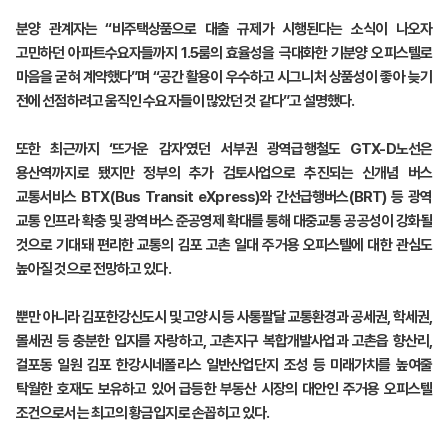
분양 관계자는 “비주택상품으로 대출 규제가 시행된다는 소식이 나오자
고민하던 아파트수요자들까지 1.5룸의 효율성을 극대화한 기분양 오피스텔로
마음을 굳혀 계약했다”며 “공간 활용이 우수하고 시그니처 상품성이 좋아 늦기
전에 선점하려고 움직인 수요자들이 많았던 것 같다”고 설명했다.
또한 최근까지 ‘뜨거운 감자’였던 서부권 광역급행철도 GTX-D노선은
용산역까지로 됐지만 정부의 추가 검토사업으로 추진되는 신개념 버스
교통서비스 BTX(Bus Transit eXpress)와 간선급행버스(BRT) 등 광역
교통 인프라 확충 및 광역버스 준공영제 확대를 통해 대중교통 공공성이 강화될
것으로 기대돼 편리한 교통의 김포 고촌 일대 주거용 오피스텔에 대한 관심도
높아질 것으로 전망하고 있다.
뿐만 아니라 김포한강신도시 및 고양시 등 사통팔달 교통환경과 공세권, 학세권,
몰세권 등 충분한 입지를 자랑하고, 고촌지구 복합개발사업과 고촌읍 향산리,
걸포동 일원 김포 한강시네폴리스 일반산업단지 조성 등 미래가치를 높여줄
탁월한 호재도 보유하고 있어 급등한 부동산 시장의 대안인 주거용 오피스텔
조건으로서는 최고의 황금입지로 손꼽히고 있다.