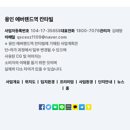
용인 에버랜드역 칸타빌
사업자등록번호
104-17-35658
대표전화
1800-7076
관리자
김태형
이메일
qscesz1109@naver.com
※ 용인 에버랜드역 칸타빌에 기재된 사업계획은
인•허가 과정에서 일부 변경될 수 있으며
사용된 CG 및 이미지는
소비자의 이해를 돕기 위한 것이며
실제와 다소 차이가 있을 수 있습니다.
사업개요 ㅣ
위치도 ㅣ
입지환경 ㅣ
프리미엄 ㅣ
사업환경 ㅣ
단지안내 ㅣ
뉴스
ㅣ
홈